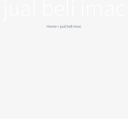
jual beli imac
Home
»
jual beli imac
Our Store