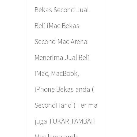
Dikarenakan banyak pemakai produk
Bekas Second Jual
Apple yang kesulitan mencari Parts
Beli iMac Bekas
dan Service untuk Gadget yang
Second Mac Arena
dimilikinya, maka kami hadir dan
Menerima Jual Beli
menjadi yang terdepan dan
iMac, MacBook,
terpercaya untuk anda.
iPhone Bekas anda (
SecondHand ) Terima
juga TUKAR TAMBAH
LEARN MORE ABOUT US
Mac lama anda