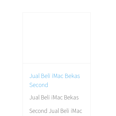
Tergabung dalam
Advanina Group
,
sejak tahun 2010 memfokuskan diri
Jual Beli iMac Bekas
pada pengadaan Unit, Parts dan
Second
Servis produk Apple dengan kualitas
Jual Beli iMac Bekas
baik dan harga terjangkau.
Second Jual Beli iMac