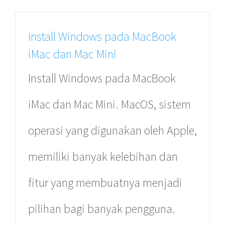
Our Store
Install Windows pada MacBook
iMac dan Mac Mini
Install Windows pada MacBook
Mac Arena Ambasador
iMac dan Mac Mini. MacOS, sistem
Mal Ambasador lt 2 Blok B no 2- 3,
Jl. Professor Doktor Satrio,
operasi yang digunakan oleh Apple,
Kuningan – Setiabudi,
Jakarta Selatan.
memiliki banyak kelebihan dan
(021) 579 33 543
fitur yang membuatnya menjadi
pilihan bagi banyak pengguna.