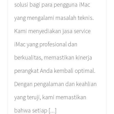
solusi bagi para pengguna iMac
Mal Ambasador Lantai 1 No 15
Jl. Profesor Doktor Satrio
yang mengalami masalah teknis.
Kuningan – Setiabudi,
Jakarta Selatan.
Kami menyediakan jasa service
(021) 579 33 543
iMac yang profesional dan
berkualitas, memastikan kinerja
perangkat Anda kembali optimal.
Dengan pengalaman dan keahlian
yang teruji, kami memastikan
bahwa setiap [...]