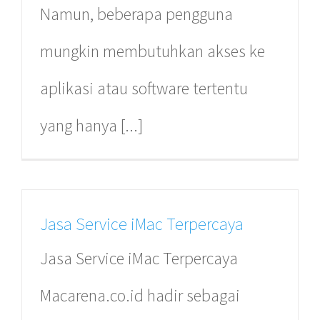
Namun, beberapa pengguna
Mac Arena SERPONG
mungkin membutuhkan akses ke
Sumarecon Digital Centre Ground Floor #A17 Gading
aplikasi atau software tertentu
Serpong, Tangerang.
yang hanya [...]
( 021 ) 2917 1182
Jasa Service iMac Terpercaya
Jasa Service iMac Terpercaya
Macarena.co.id hadir sebagai
Mac Arena Xpress