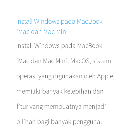
Install Windows pada MacBook
iMac dan Mac Mini
Install Windows pada MacBook
Mac Arena Xpress
iMac dan Mac Mini. MacOS, sistem
Mal Ambasador Lantai 1 No 15
Jl. Profesor Doktor Satrio
operasi yang digunakan oleh Apple,
Kuningan – Setiabudi,
Jakarta Selatan.
memiliki banyak kelebihan dan
(021) 579 33 543
fitur yang membuatnya menjadi
pilihan bagi banyak pengguna.